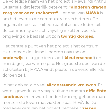
De volledige naam van het project is Mawa ndi Anthu
Otisamala, dat letterlijk betekent;
“Kinderen dragen
zorg voor onze toekomst“
. Het doel van
MAWA
is
om het leven in de community te verbeteren. De
organisatie bestaat uit een aantal actieve leden uit
de community die zich vrijwillig inzetten voor de
omgeving die bestaat uit zo’n
twintig dorpjes
.
Het centrale punt van het project is het centrum.
Hier komen de kleine kinderen naartoe om
onderwijs
te krijgen (een soort
kleuterschool
) en
hun dagelijkse warme pap. Het grootste deel van de
activiteiten bij MAWA vindt plaats in de verschillende
dorpen zelf.
In het gebied zijn veel
alleenstaande vrouwen
. Er
wordt gewerkt aan vraagstukken rondom
efficiënte
landbouw
en er wordt ondersteuning geboden aan
mensen die leven met ziekten zoals HIV/Aids. De
medewerkers van het project bezoeken
zieken
,