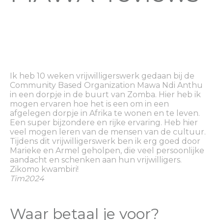
Ik heb 10 weken vrijwilligerswerk gedaan bij de
De
Community Based Organization Mawa Ndi Anthu
in
in een dorpje in de buurt van Zomba. Hier heb ik
he
mogen ervaren hoe het is een om in een
ee
afgelegen dorpje in Afrika te wonen en te leven.
le
Een super bijzondere en rijke ervaring. Heb hier
me
veel mogen leren van de mensen van de cultuur.
om
Tijdens dit vrijwilligerswerk ben ik erg goed door
ge
Marieke en Armel geholpen, die veel persoonlijke
De
aandacht en schenken aan hun vrijwilligers.
vo
Zikomo kwambiri!
Ni
Tim
2024
Waar betaal je voor?