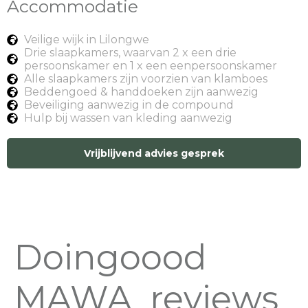
Accommodatie
Veilige wijk in Lilongwe
Drie slaapkamers, waarvan 2 x een drie
persoonskamer en 1 x een eenpersoonskamer
Alle slaapkamers zijn voorzien van klamboes
Beddengoed & handdoeken zijn aanwezig
Beveiliging aanwezig in de compound
Hulp bij wassen van kleding aanwezig
Vrijblijvend advies gesprek
Doingoood
MAWA
reviews