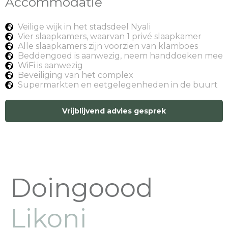
Accommodatie
Veilige wijk in het stadsdeel Nyali
Vier slaapkamers, waarvan 1 privé slaapkamer
Alle slaapkamers zijn voorzien van klamboes
Beddengoed is aanwezig, neem handdoeken mee
WiFi is aanwezig
Beveiliging van het complex
Supermarkten en eetgelegenheden in de buurt
Vrijblijvend advies gesprek
Doingoood
Likoni